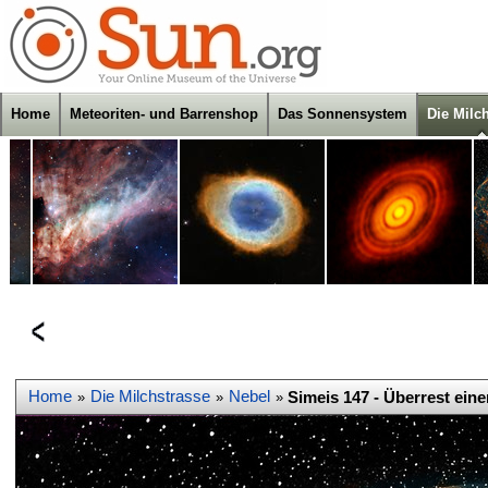
Home
Meteoriten- und Barrenshop
Das Sonnensystem
Die Milc
Home
Die Milchstrasse
Nebel
Simeis 147 - Überrest ein
»
»
»