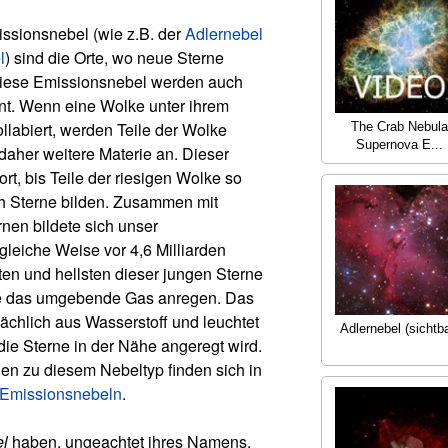
ssionsnebel (wie z.B. der
Adlernebel
l
) sind die Orte, wo neue Sterne
iese Emissionsnebel werden auch
t. Wenn eine Wolke unter ihrem
llabiert, werden Teile der Wolke
The Crab Nebula
Supernova E...
daher weitere Materie an. Dieser
ort, bis Teile der riesigen Wolke so
ich Sterne bilden. Zusammen mit
nen bildete sich unser
leiche Weise vor 4,6 Milliarden
ten und hellsten dieser jungen Sterne
die das umgebende Gas anregen. Das
ächlich aus Wasserstoff und leuchtet
Adlernebel (sichtba
die Sterne in der Nähe angeregt wird.
nen zu diesem Nebeltyp finden sich in
u Emissionsnebeln
.
el
haben, ungeachtet ihres Namens,