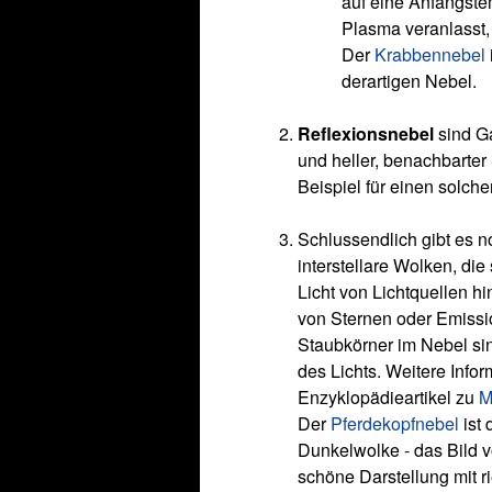
auf eine Anfangste
Plasma veranlasst,
Der
Krabbennebel
derartigen Nebel.
Reflexionsnebel
sind Ga
und heller, benachbarter 
Beispiel für einen solch
Schlussendlich gibt es 
interstellare Wolken, die 
Licht von Lichtquellen h
von Sternen oder Emissi
Staubkörner im Nebel sin
des Lichts. Weitere Info
Enzyklopädieartikel zu
M
Der
Pferdekopfnebel
ist 
Dunkelwolke - das Bild 
schöne Darstellung mit 