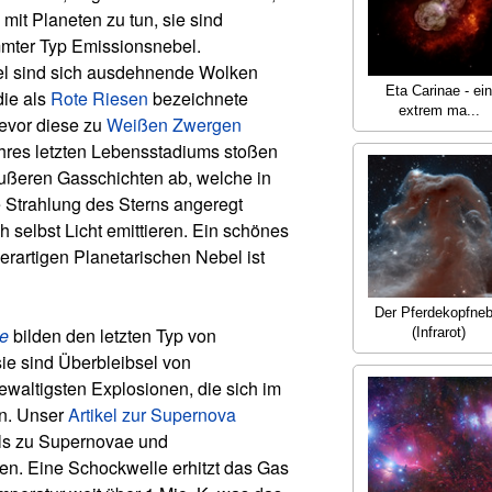
 mit Planeten zu tun, sie sind
mmter Typ Emissionsnebel.
el sind sich ausdehnende Wolken
Eta Carinae - ein
die als
Rote Riesen
bezeichnete
extrem ma...
evor diese zu
Weißen Zwergen
hres letzten Lebensstadiums stoßen
äußeren Gasschichten ab, welche in
e Strahlung des Sterns angeregt
 selbst Licht emittieren. Ein schönes
derartigen Planetarischen Nebel ist
Der Pferdekopfneb
e
bilden den letzten Typ von
(Infrarot)
ie sind Überbleibsel von
waltigsten Explosionen, die sich im
n. Unser
Artikel zur Supernova
ils zu Supernovae und
n. Eine Schockwelle erhitzt das Gas