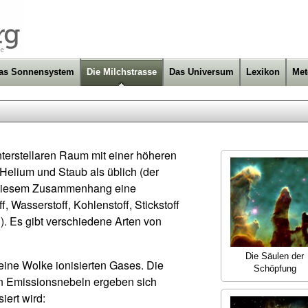
as Sonnensystem
Die Milchstrasse
Das Universum
Lexikon
Met
nterstellaren Raum mit einer höheren
Helium und Staub als üblich (der
n diesem Zusammenhang eine
, Wasserstoff, Kohlenstoff, Stickstoff
. Es gibt verschiedene Arten von
Die Säulen der
 eine Wolke ionisierten Gases. Die
Schöpfung
n Emissionsnebeln ergeben sich
iert wird: