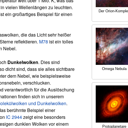
mperatur weit über 1 Mio. K, was das
 in vielen Wellenlängen zu leuchten.
Der Orion-Kompl
ist ein großartiges Beispiel für einen
swolken, die das Licht sehr heißer
Sterne reflektieren.
M78
ist ein tolles
en Nebel.
noch
Dunkelwolken
. Dies sind
so dicht sind, dass sie alles sichtbare
Omega Nebula
inter dem Nebel, wie beispielsweise
onsnebeln, verschlucken.
d verantwortlich für die Auslöschung
rmationen finden sich in unserem
olekülwolken und Dunkelwolken
.
das berühmte Beispiel einer
von
IC 2944
zeigt eine besonders
riesigen dunklen Wolken vor einem
Protoplanetare