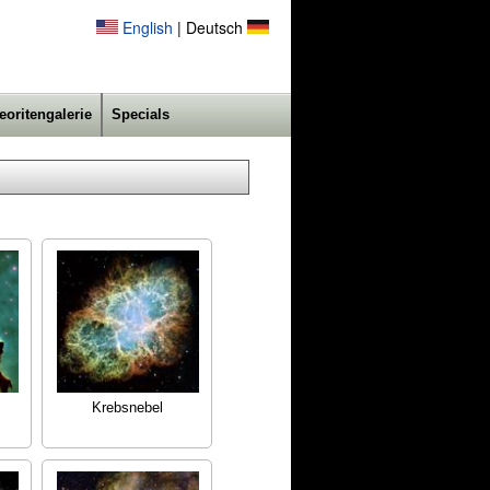
English
| Deutsch
eoritengalerie
Specials
Krebsnebel