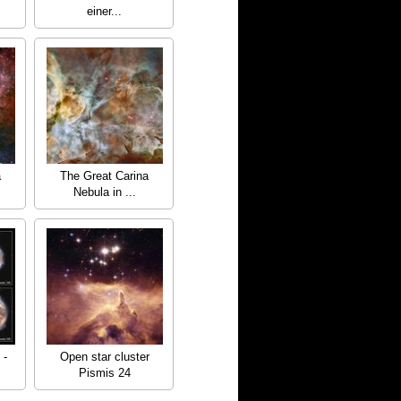
einer...
a
The Great Carina
Nebula in ...
 -
Open star cluster
Pismis 24