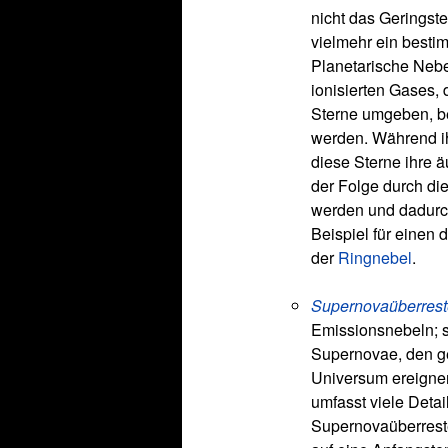
nicht das Geringste
vielmehr ein besti
Planetarische Neb
ionisierten Gases, 
Sterne umgeben, b
werden. Während i
diese Sterne ihre 
der Folge durch di
werden und dadurch
Beispiel für einen 
der
Ringnebel
.
Supernovaüberrest
Emissionsnebeln; s
Supernovae, den ge
Universum ereigne
umfasst viele Deta
Supernovaüberreste