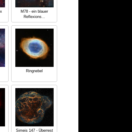
ex
M78 - ein blauer
Reflexions...
Ringnebel
Simeis 147 - Überrest