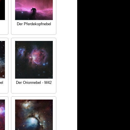
Der Pferdekopfnebel
el
Der Orionnebel - M42