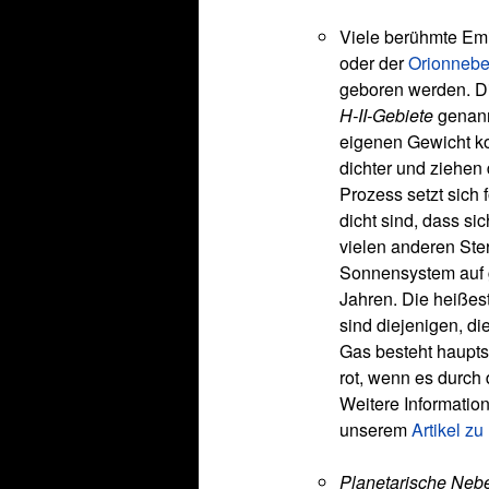
Viele berühmte Emi
oder der
Orionnebe
geboren werden. D
H-II-Gebiete
genann
eigenen Gewicht ko
dichter und ziehen 
Prozess setzt sich f
dicht sind, dass s
vielen anderen Ster
Sonnensystem auf g
Jahren. Die heißes
sind diejenigen, 
Gas besteht haupts
rot, wenn es durch 
Weitere Informatio
unserem
Artikel z
Planetarische Neb