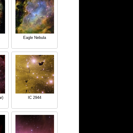
Eagle Nebula
r)
IC 2944