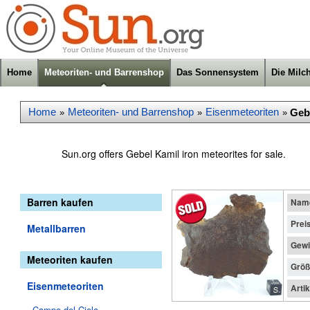
Home
Meteoriten- und Barrenshop
Das Sonnensystem
Die Milc
Home
Meteoriten- und Barrenshop
Eisenmeteoriten
Geb
»
»
»
Sun.org offers Gebel Kamil iron meteorites for sale.
Barren kaufen
Nam
Prei
Metallbarren
Gewi
Meteoriten kaufen
Größ
Eisenmeteoriten
Arti
Campo del Cielo