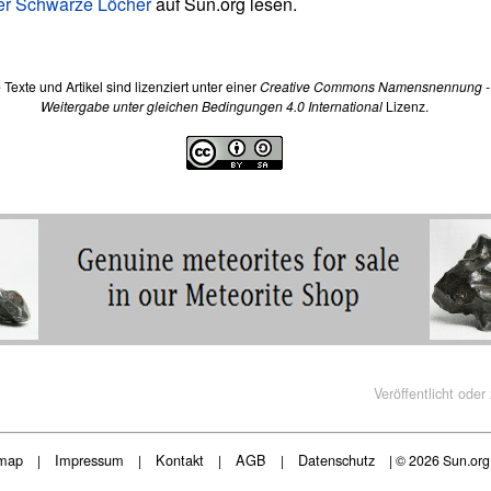
ber Schwarze Löcher
auf Sun.org lesen.
e Texte und Artikel sind lizenziert unter einer
Creative Commons Namensnennung -
Weitergabe unter gleichen Bedingungen 4.0 International
Lizenz.
Veröffentlicht oder
map
Impressum
Kontakt
AGB
Datenschutz
|
|
|
|
| © 2026 Sun.or