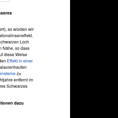
nseres
rt), so würden wir
tionslinseneffekt.
 Schwarzen Loch
en Nähe, so dass
uf diese Weise
 den
Effekt in einer
Galaxienhaufen
ensterne
zu
tjahre entfernt im
lares Schwarzes
ationen dazu