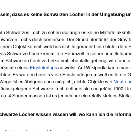
r sein, dass es keine Schwarzen Löcher in der Umgebung u
ein Schwarzes Loch zu sehen (solange es keine Materie akkretie
warzen Lochs doch bemerken. Der Grund hierfür ist der Gravita
 einem Objekt kommt, welches sich in gerader Linie hinter dem
. Das Schwarze Loch krümmt die Raumzeit in seiner unmittelbar
 am Schwarzen Loch vorbeikommt, ebenfalls gebeugt wird und a
Merkmale eines
Einsteinrings
aufweist. Auf Wikipedia kann man
hten. Es wurden bereits viele Einsteinringe um weit entfernte 
Wege ist es übrigens auch möglich, dichte Objekte wie
Neutron
ächstgelegene Schwarze Loch befindet sich ungefähr 1000 Lich
 ca. 4 Sonnenmassen ist es jedoch nur ein relativ kleines Stel
chwarze Löcher wissen wissen will, wo kann ich die Inform