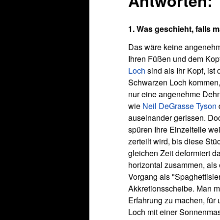
Antworten:
1. Was geschieht, falls 
Das wäre keine angenehme 
Ihren Füßen und dem Kopf,
Loch
sind als Ihr Kopf, is
Schwarzen Loch kommen, d
nur eine angenehme Dehn
wie
Neil DeGrasse Tyson
auseinander gerissen. Doc
spüren Ihre Einzelteile we
zerteilt wird, bis diese S
gleichen Zeit deformiert 
horizontal zusammen, als 
Vorgang als "Spaghettisier
Akkretionsscheibe. Man m
Erfahrung zu machen, für 
Loch mit einer Sonnenmas