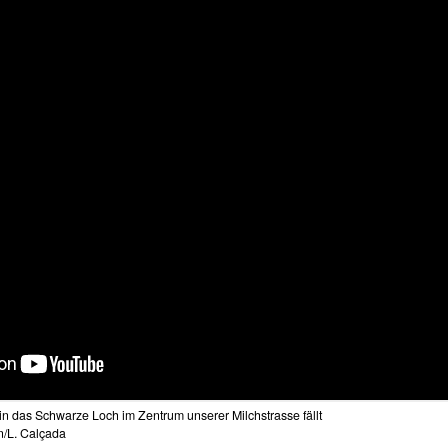
in das Schwarze Loch im Zentrum unserer Milchstrasse fällt
/L. Calçada