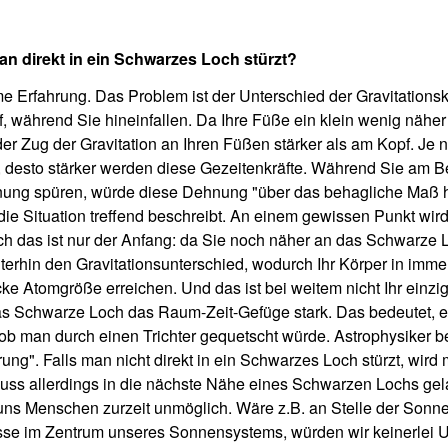
man direkt in ein Schwarzes Loch stürzt?
Erfahrung. Das Problem ist der Unterschied der Gravitationsk
 während Sie hineinfallen. Da Ihre Füße ein klein wenig nähe
t der Zug der Gravitation an Ihren Füßen stärker als am Kopf. Je
esto stärker werden diese Gezeitenkräfte. Während Sie am Be
ung spüren, würde diese Dehnung "über das behagliche Maß 
die Situation treffend beschreibt. An einem gewissen Punkt wird
h das ist nur der Anfang: da Sie noch näher an das Schwarze 
iterhin den Gravitationsunterschied, wodurch Ihr Körper in imme
tücke Atomgröße erreichen. Und das ist bei weitem nicht Ihr einz
das Schwarze Loch das Raum-Zeit-Gefüge stark. Das bedeutet, es
ob man durch einen Trichter gequetscht würde. Astrophysiker 
ung". Falls man nicht direkt in ein Schwarzes Loch stürzt, wird
uss allerdings in die nächste Nähe eines Schwarzen Lochs ge
uns Menschen zurzeit unmöglich. Wäre z.B. an Stelle der Sonn
se im Zentrum unseres Sonnensystems, würden wir keinerlei U