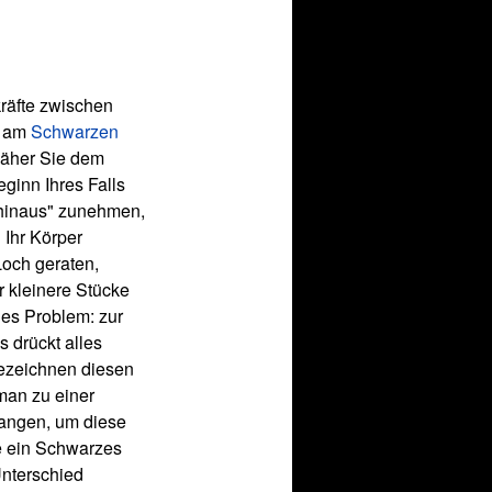
räfte zwischen
r am
Schwarzen
 näher Sie dem
ginn Ihres Falls
hinaus" zunehmen,
 Ihr Körper
Loch geraten,
r kleinere Stücke
iges Problem: zur
 drückt alles
bezeichnen diesen
 man zu einer
langen, um diese
e ein Schwarzes
nterschied