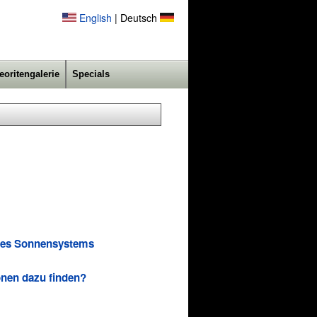
English
| Deutsch
eoritengalerie
Specials
eres Sonnensystems
onen dazu finden?