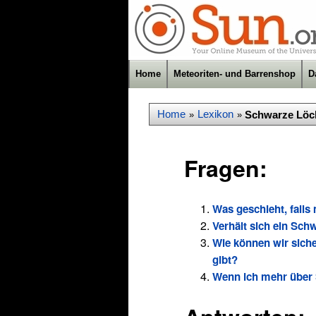
Home
Meteoriten- und Barrenshop
D
Home
Lexikon
Schwarze Lö
»
»
Fragen:
Was geschieht, falls
Verhält sich ein Sc
Wie können wir sich
gibt?
Wenn ich mehr über 