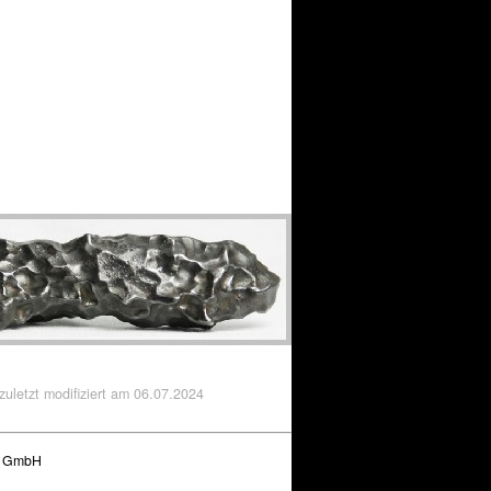
 zuletzt modifiziert am
06.07.2024
g GmbH