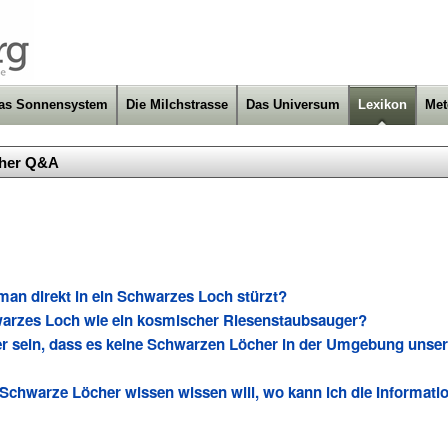
as Sonnensystem
Die Milchstrasse
Das Universum
Lexikon
Met
cher Q&A
 man direkt in ein Schwarzes Loch stürzt?
hwarzes Loch wie ein kosmischer Riesenstaubsauger?
er sein, dass es keine Schwarzen Löcher in der Umgebung uns
Schwarze Löcher wissen wissen will, wo kann ich die Informati