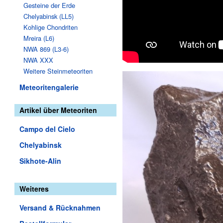
Gesteine der Erde
Chelyabinsk (LL5)
Kohlige Chondriten
Mreira (L6)
NWA 869 (L3-6)
NWA XXX
Weitere Steinmeteoriten
Meteoritengalerie
Artikel über Meteoriten
Campo del Cielo
Chelyabinsk
Sikhote-Alin
Weiteres
Versand & Rücknahmen