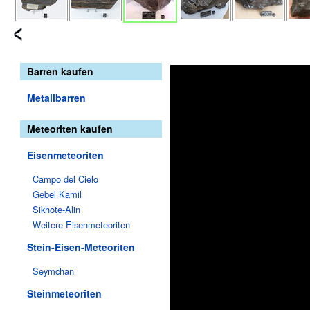
Barren kaufen
Metallbarren
Meteoriten kaufen
Eisenmeteoriten
Campo del Cielo
Gebel Kamil
Sikhote-Alin
Weitere Eisenmeteoriten
Stein-Eisen-Meteoriten
Seymchan
Steinmeteoriten