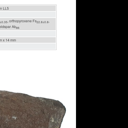
en LL5
, orthopyroxene Fs
,
±0.35
22.8±0.8
feldspar Ab
86
m x 14 mm