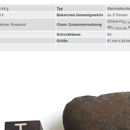
.44 g
Typ
Steinmeteorit
013
Bekanntes Gesamtgewicht
ca. 3 Tonnen
Olivine Fa
27.9
abinsk, Russland
Chem. Zusammensetzung
Wo
, 
1.30±0.26
Schockklasse
S4
Größe
41 mm x 24 m