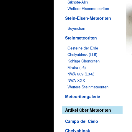
Sikhote-Alin
Weitere Eisenmeteoriten
Stein-Eisen-Meteoriten
Seymchan
Steinmeteoriten
Gesteine der Erde
Chelyabinsk (LL5)
Kohlige Chondriten
Mreira (L6)
NWA 869 (L3-6)
NWA XXX
Weitere Steinmeteoriten
Meteoritengalerie
Artikel über Meteoriten
Campo del Cielo
Chelyabinsk