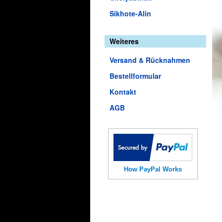
Sikhote-Alin
Weiteres
Versand & Rücknahmen
Bestellformular
Kontakt
AGB
How PayPal Works