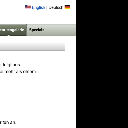
English
| Deutsch
eoritengalerie
Specials
rfolgt aus
ei mehr als einem
iten an.