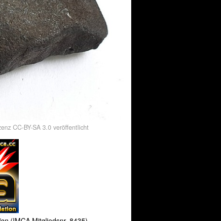
enz CC-BY-SA 3.0 veröffentlicht
tion
(IMCA Mitgliedsnr. 8435)