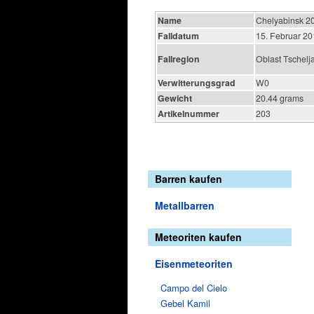
Name
Chelyabinsk 20
Falldatum
15. Februar 2
Fallregion
Oblast Tschelj
Verwitterungsgrad
W0
Gewicht
20.44 grams
Artikelnummer
203
Barren kaufen
Metallbarren
Meteoriten kaufen
Eisenmeteoriten
Campo del Cielo
Gebel Kamil